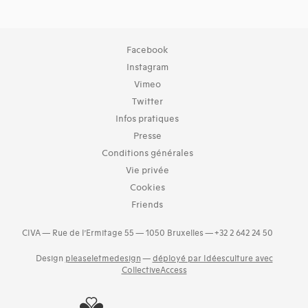
Collection
Facebook
TOUT (19287)
Instagram
Bibliothèque (19376)
Vimeo
Twitter
Langues
Infos pratiques
Basque (9)
Bosniaque (1)
Presse
Catalan (66)
Conditions générales
Coréen (9)
Vie privée
Croate (2)
Cookies
Créole (1)
Friends
Danois (57)
and 24 more
CIVA — Rue de l’Ermitage 55 — 1050 Bruxelles — +32 2 642 24 50
Dates
Design
pleaseletmedesign
—
déployé par Idéesculture avec
180s (1)
CollectiveAccess
190s (154)
200s (45)