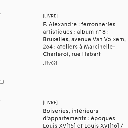
[LIVRE]
F. Alexandre : ferronneries
artistiques : album n° 8 :
Bruxelles, avenue Van Volxem,
264 : ateliers à Marcinelle-
Charleroi, rue Habart
, [190?]
[LIVRE]
Boiseries, intérieurs
d'appartements : époques
Louis XV[15] et Louis XVI[16] /