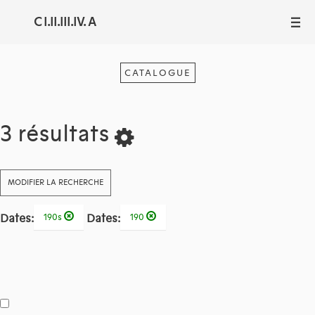
C I.II.III.IV. A
III
CATALOGUE
3 résultats
MODIFIER LA RECHERCHE
Dates:
Dates:
190s
190