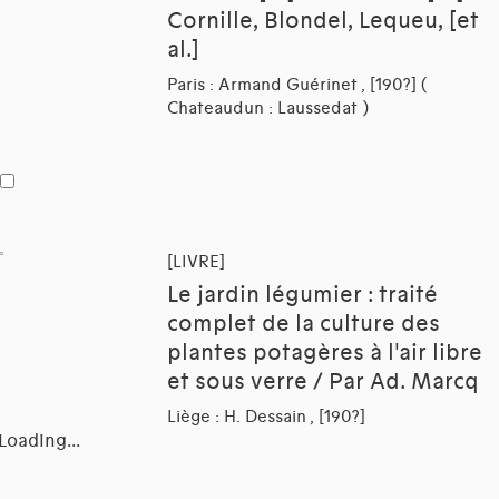
Cornille, Blondel, Lequeu, [et
al.]
Paris : Armand Guérinet , [190?] (
Chateaudun : Laussedat )
[LIVRE]
Le jardin légumier : traité
complet de la culture des
plantes potagères à l'air libre
et sous verre / Par Ad. Marcq
Liège : H. Dessain , [190?]
Loading...