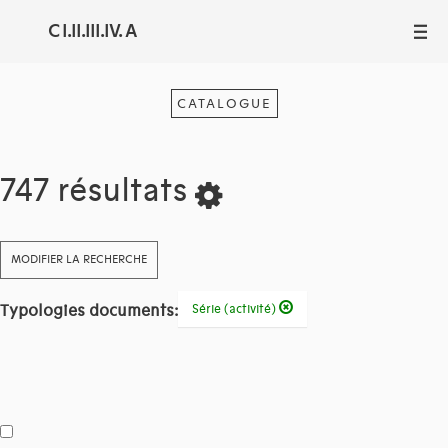
C I.II.III.IV. A
III
CATALOGUE
747 résultats
MODIFIER LA RECHERCHE
Typologies documents:
Série (activité)