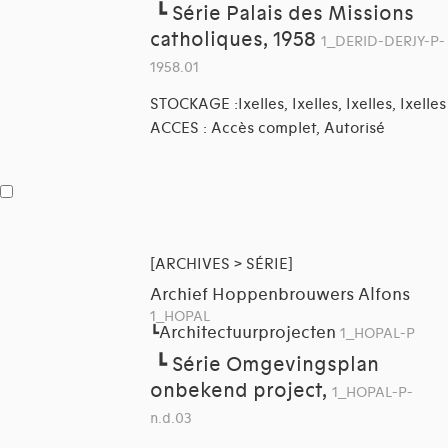
┗
Série Palais des Missions
catholiques, 1958
1_DERID-DERJY-P-
1958.01
STOCKAGE :Ixelles, Ixelles, Ixelles, Ixelles
ACCES : Accès complet, Autorisé
[ARCHIVES > SÉRIE]
Archief Hoppenbrouwers Alfons
1_HOPAL
Architectuurprojecten
┗
1_HOPAL-P
┗
Série Omgevingsplan
onbekend project,
1_HOPAL-P-
n.d.03