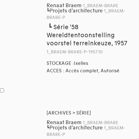
Renaat Braem
1_BRAEM-BRARE
Projets d'architecture
┗
1_BRAEM-
BRARE-P
┗
Série '58
Wereldtentoonstelling
voorstel terreinkeuze, 1957
1_BRAEM-BRARE-P-1957.10
STOCKAGE :Ixelles
ACCES : Accès complet, Autorisé
[ARCHIVES > SÉRIE]
Renaat Braem
1_BRAEM-BRARE
Projets d'architecture
┗
1_BRAEM-
BRARE-P