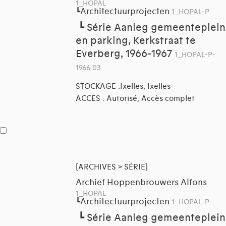
1_HOPAL
Architectuurprojecten
┗
1_HOPAL-P
┗
Série Aanleg gemeenteplein
en parking, Kerkstraat te
Everberg, 1966-1967
1_HOPAL-P-
1966.03
STOCKAGE :Ixelles, Ixelles
ACCES : Autorisé, Accès complet
[ARCHIVES > SÉRIE]
Archief Hoppenbrouwers Alfons
1_HOPAL
Architectuurprojecten
┗
1_HOPAL-P
┗
Série Aanleg gemeenteplein