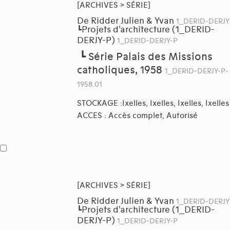
[ARCHIVES > SÉRIE]
De Ridder Julien & Yvan
1_DERID-DERJY
Projets d'architecture (1_DERID-
┗
DERJY-P)
1_DERID-DERJY-P
┗
Série Palais des Missions
catholiques, 1958
1_DERID-DERJY-P-
1958.01
STOCKAGE :Ixelles, Ixelles, Ixelles, Ixelles
ACCES : Accès complet, Autorisé
[ARCHIVES > SÉRIE]
De Ridder Julien & Yvan
1_DERID-DERJY
Projets d'architecture (1_DERID-
┗
DERJY-P)
1_DERID-DERJY-P