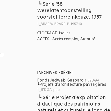
┗
Série '58
Wereldtentoonstelling
voorstel terreinkeuze, 1957
1_BRAEM-BRARE-P-1957.10
STOCKAGE :Ixelles
ACCES : Accès complet, Autorisé
[ARCHIVES > SÉRIE]
Fonds Jedwab Gaspard
1_JEDGA
Projets d'architecture paysagères
┗
1_JEDGA-pap
┗
Série Projet d'exploitation
didactique des patrimoins
naturels et culturels le long de