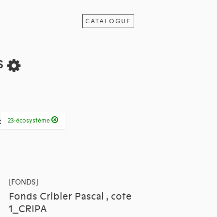
CATALOGUE
s
:
23-écosystème
[FONDS]
Fonds Cribier Pascal , cote
1_CRIPA