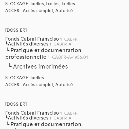
STOCKAGE :Ixelles, Ixelles, Ixelles
ACCES : Accès complet, Autorisé
[DOSSIER]
Fonds Cabral Fransciso
1_CABFR
Activités diverses
┗
1_CABFR-A
Pratique et documentation
┗
professionnelle
1_CABFR-A-1956.01
┗
Archives imprimées
STOCKAGE :Ixelles
ACCES : Accès complet, Autorisé
[DOSSIER]
Fonds Cabral Fransciso
1_CABFR
Activités diverses
┗
1_CABFR-A
Pratique et documentation
┗