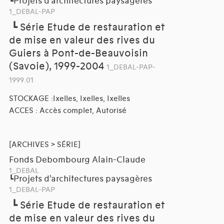
Projets d'architectures paysagères
┗
1_DEBAL-PAP
┗
Série Etude de restauration et
de mise en valeur des rives du
Guiers à Pont-de-Beauvoisin
(Savoie), 1999-2004
1_DEBAL-PAP-
1999.01
STOCKAGE :Ixelles, Ixelles, Ixelles
ACCES : Accès complet, Autorisé
[ARCHIVES > SÉRIE]
Fonds Debombourg Alain-Claude
1_DEBAL
Projets d'architectures paysagères
┗
1_DEBAL-PAP
┗
Série Etude de restauration et
de mise en valeur des rives du