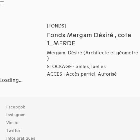
[FONDS]
Fonds Mergam Désiré , cote
1_MERDE
Mergam, Désiré (Architecte et géomètre
)
STOCKAGE :Ixelles, Ixelles
ACCES : Accès partiel, Autorisé
Loading...
Collection
Facebook
TOUT (29)
Instagram
Archives (29)
Vimeo
Twitter
Typologies documents
Infos pratiques
Séries (activités) (2)