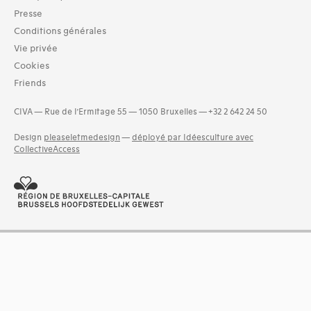
Presse
Domaines thématiques
Conditions générales
01-architecture domestique (59)
Vie privée
02-architecture agricole (9)
Cookies
03-architecture artisanale et industrielle (29)
Friends
05-architecture de l'administration et vie publique (36)
06-architecture fiscale et financière (15)
CIVA — Rue de l’Ermitage 55 — 1050 Bruxelles — +32 2 642 24 50
07-architecture judiciaire, pénitentiaire, police (4)
08-architecture militaire (7)
Design
pleaseletmedesign
—
déployé par Idéesculture avec
and 11 more
CollectiveAccess