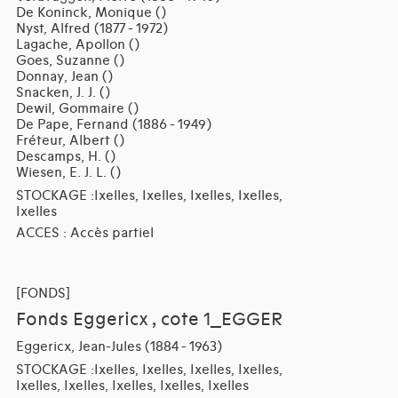
De Koninck, Monique ()
Nyst, Alfred (1877 - 1972)
Lagache, Apollon ()
Goes, Suzanne ()
Donnay, Jean ()
Snacken, J. J. ()
Dewil, Gommaire ()
De Pape, Fernand (1886 - 1949)
Fréteur, Albert ()
Descamps, H. ()
Wiesen, E. J. L. ()
STOCKAGE :Ixelles, Ixelles, Ixelles, Ixelles,
Ixelles
ACCES : Accès partiel
[FONDS]
Fonds Eggericx , cote 1_EGGER
Eggericx, Jean-Jules (1884 - 1963)
STOCKAGE :Ixelles, Ixelles, Ixelles, Ixelles,
Ixelles, Ixelles, Ixelles, Ixelles, Ixelles