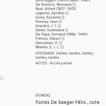
Verbruggen, Pierre (1886 - 1940)
De Koninck, Monique ()
Nyst, Alfred (1877 - 1972)
Lagache, Apollon ()
Goes, Suzanne ()
Donnay, Jean ()
Snacken, J. J. ()
Dewil, Gommaire ()
De Pape, Fernand (1886 - 1949)
Fréteur, Albert ()
Descamps, H. ()
Wiesen, E. J. L. ()
STOCKAGE :Ixelles, Ixelles, Ixelles,
Ixelles, Ixelles
ACCES : Accès partiel
[FONDS]
Fonds De Saeger Félix , cote