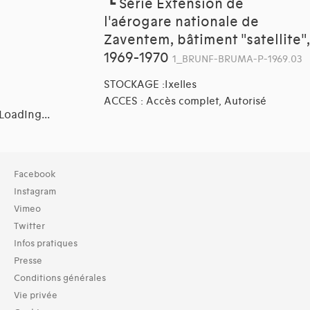
┗
Série Extension de
l'aérogare nationale de
Zaventem, bâtiment "satellite",
1969-1970
1_BRUNF-BRUMA-P-1969.03
STOCKAGE :Ixelles
ACCES : Accès complet, Autorisé
Loading...
Collection
Facebook
TOUT (28)
Instagram
Vimeo
Domaines thématiques
Twitter
01-architecture domestique (28)
Infos pratiques
02-architecture agricole (6)
03-architecture artisanale et industrielle (13)
Presse
04-architecture commerciale et de services (20)
Conditions générales
05-architecture de l'administration et vie publique (18)
Vie privée
06-architecture fiscale et financière (5)