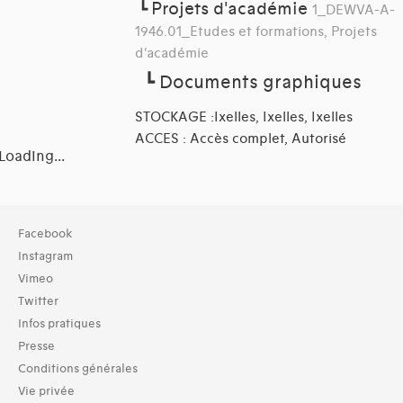
Projets d'académie
┗
1_DEWVA-A-
1946.01_Etudes et formations, Projets
d'académie
┗
Documents graphiques
STOCKAGE :Ixelles, Ixelles, Ixelles
ACCES : Accès complet, Autorisé
Loading...
Collection
Facebook
TOUT (13)
Instagram
Archives (13)
Vimeo
Twitter
Typologies documents
Infos pratiques
Séries (activités) (2)
Presse
Domaines thématiques
Conditions générales
01-architecture domestique (26)
Vie privée
02-architecture agricole (11)