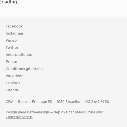
Loading...
Collection
Facebook
TOUT (12)
Instagram
Archives (12)
Vimeo
Twitter
Typologies documents
Infos pratiques
Séries (activités) (2)
Presse
Domaines thématiques
Conditions générales
01-architecture domestique (21)
Vie privée
02-architecture agricole (6)
Cookies
03-architecture artisanale et industrielle (12)
Friends
04-architecture commerciale et de services (18)
05-architecture de l'administration et vie publique (17)
CIVA — Rue de l’Ermitage 55 — 1050 Bruxelles — +32 2 642 24 50
06-architecture fiscale et financière (6)
07-architecture judiciaire, pénitentiaire, police (2)
Design
pleaseletmedesign
—
déployé par Idéesculture avec
and 11 more
CollectiveAccess