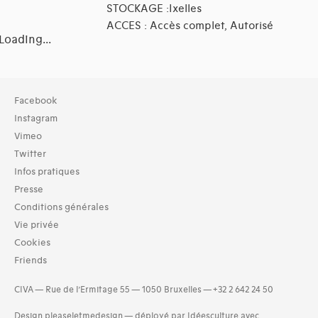
STOCKAGE :Ixelles
ACCES : Accès complet, Autorisé
Loading...
Collection
Facebook
TOUT (6)
Instagram
Archives (6)
Vimeo
Twitter
Domaines thématiques
Infos pratiques
01-architecture domestique (8)
02-architecture agricole (2)
Presse
03-architecture artisanale et industrielle (4)
Conditions générales
04-architecture commerciale et de services (4)
Vie privée
06-architecture fiscale et financière (3)
Cookies
08-architecture militaire (2)
Friends
09-architecture hospitalière, assistance et protection socia
(5)
CIVA — Rue de l’Ermitage 55 — 1050 Bruxelles — +32 2 642 24 50
and 11 more
Design
pleaseletmedesign
—
déployé par Idéesculture avec