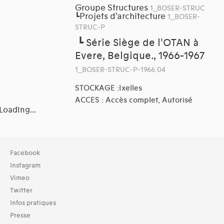
Groupe Structures
1_BOSER-STRUC
Projets d'architecture
┗
1_BOSER-
STRUC-P
┗
Série Siège de l'OTAN à
Evere, Belgique., 1966-1967
1_BOSER-STRUC-P-1966.04
STOCKAGE :Ixelles
ACCES : Accès complet, Autorisé
Loading...
Domaines thématiques
Facebook
01-architecture domestique (1)
Instagram
03-architecture artisanale et industrielle (1)
Vimeo
04-architecture commerciale et de services (1)
Twitter
05-architecture de l'administration et vie publique (2)
Infos pratiques
06-architecture fiscale et financière (1)
Presse
09-architecture hospitalière, assistance et protection socia