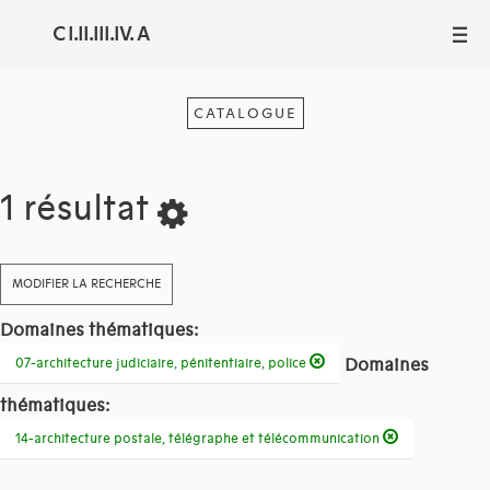
C I.II.III.IV. A
III
CATALOGUE
1 résultat
MODIFIER LA RECHERCHE
Domaines thématiques:
Domaines
07-architecture judiciaire, pénitentiaire, police
thématiques:
14-architecture postale, télégraphe et télécommunication