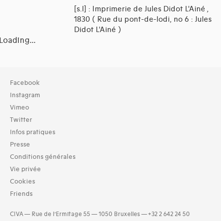
[s.l] : Imprimerie de Jules Didot L'Ainé ,
1830 ( Rue du pont-de-lodi, no 6 : Jules
Didot L'Ainé )
Loading...
Collection
Facebook
TOUT (14)
Instagram
Bibliothèque (14)
Vimeo
Twitter
Typologies documents
Infos pratiques
Livres (29)
Presse
Dates
Conditions générales
1830 (3)
Vie privée
1832 (2)
Cookies
1833 (2)
Friends
1834 (8)
1835 (2)
CIVA — Rue de l’Ermitage 55 — 1050 Bruxelles — +32 2 642 24 50
1837 (4)