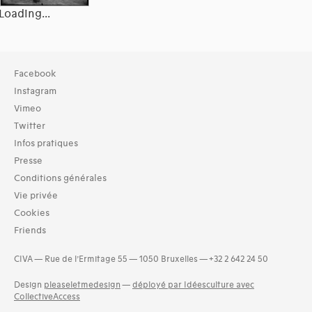
Loading...
Collection
Facebook
Bibliothèque (27330)
Instagram
Archives (2360)
Vimeo
Twitter
Typologies documents
Infos pratiques
Livres (19287)
Dossiers documentaires (3512)
Presse
Séries (activités) (26)
Conditions générales
Exemplaires (3)
Vie privée
Photos (4521)
Cookies
Etat des collections (2)
Friends
Groupes de documents (56)
and 1 more
CIVA — Rue de l’Ermitage 55 — 1050 Bruxelles — +32 2 642 24 50
Langues
Design
pleaseletmedesign
—
déployé par Idéesculture avec
Bosniaque (1)
CollectiveAccess