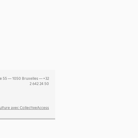
e 55 — 1050 Bruxelles — +32
2 642 24 50
lture avec CollectiveAccess