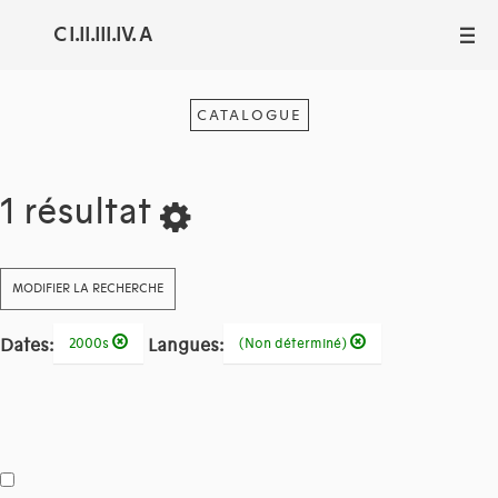
C I.II.III.IV. A
III
CATALOGUE
1 résultat
MODIFIER LA RECHERCHE
Dates:
Langues:
2000s
(Non déterminé)