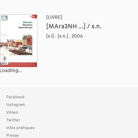
[LIVRE]
[MAra3NH …] / s.n.
[s.l] : [s.n.] , 2006
Loading...
Facebook
Instagram
Vimeo
Twitter
Infos pratiques
Presse