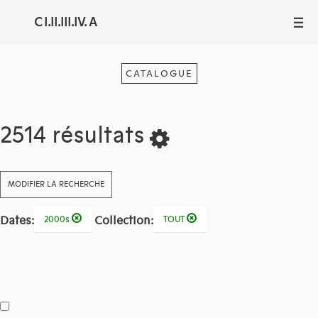
C I.II.III.IV. A
III
CATALOGUE
2514 résultats
MODIFIER LA RECHERCHE
Dates:
Collection:
2000s
TOUT