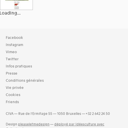
Loading...
Collection
Facebook
Bibliothèque (2514)
Instagram
Vimeo
Typologies documents
Twitter
Livres (2514)
Infos pratiques
Langues
Presse
Catalan (1)
Conditions générales
Croate (1)
Vie privée
Danois (1)
Cookies
Grec (1)
Friends
Hongrois (3)
Indonésien (1)
CIVA — Rue de l’Ermitage 55 — 1050 Bruxelles — +32 2 642 24 50
Letton (1)
and 11 more
Design
pleaseletmedesign
—
déployé par Idéesculture avec