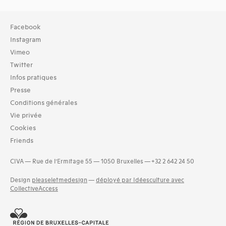
Collection
Facebook
TOUT (274)
Instagram
Bibliothèque (275)
Vimeo
Twitter
Typologies documents
Infos pratiques
Livres (745)
Presse
Langues
Conditions générales
Hongrois (1)
Vie privée
Letton (3)
Cookies
Lituanien (1)
Friends
Norvégien (1)
Néerlandais (61)
CIVA — Rue de l’Ermitage 55 — 1050 Bruxelles — +32 2 642 24 50
Suédois (1)
Design
pleaseletmedesign
—
déployé par Idéesculture avec
Dates
CollectiveAccess
2002 (3)