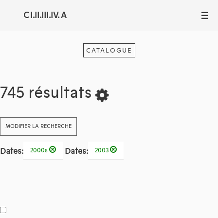
C I.II.III.IV. A
III
CATALOGUE
745 résultats
MODIFIER LA RECHERCHE
Dates:
Dates:
2000s
2003