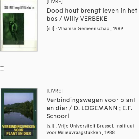
[LIVRE]
Dood hout brengt leven in het
bos / Willy VERBEKE
[s.l] : Vlaamse Gemeenschap , 1989
[LIVRE]
Verbindingswegen voor plant
en dier / D. LOGEMANN ; E.F.
Schoorl
[s.l] : Vrije Universiteit Brussel. Instituut
voor Milieuvraagstukken , 1988