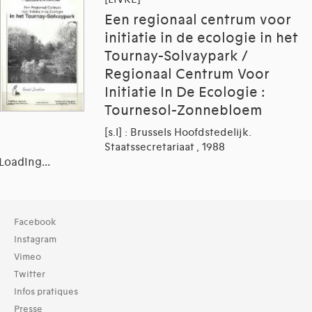
Een regionaal centrum voor
initiatie in de ecologie in het
Tournay-Solvaypark /
Regionaal Centrum Voor
Initiatie In De Ecologie :
Tournesol-Zonnebloem
[s.l] : Brussels Hoofdstedelijk.
Staatssecretariaat , 1988
Loading...
Collection
Facebook
TOUT (157)
Instagram
Bibliothèque (158)
Vimeo
Twitter
Typologies documents
Infos pratiques
Livres (563)
Presse