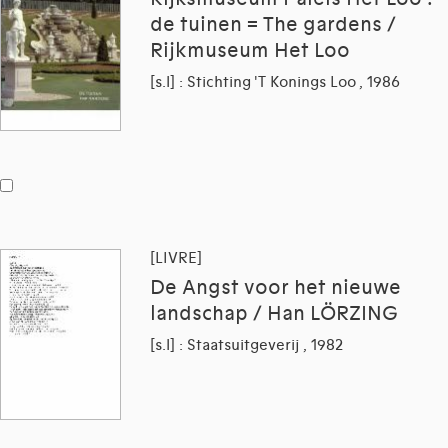
de tuinen = The gardens /
Rijkmuseum Het Loo
[s.l] : Stichting 'T Konings Loo , 1986
[LIVRE]
De Angst voor het nieuwe
landschap / Han LÖRZING
[s.l] : Staatsuitgeverij , 1982