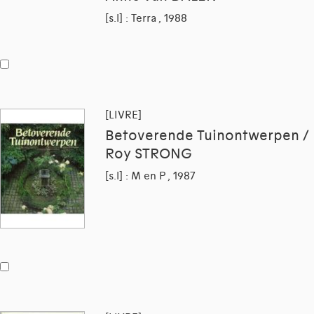
[s.l] : Terra , 1988
[LIVRE]
Betoverende Tuinontwerpen /
Roy STRONG
[s.l] : M en P , 1987