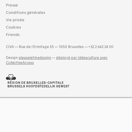
Presse
Dates
Conditions générales
1982 (1)
Vie privée
1987 (1)
Cookies
1988 (2)
Friends
1989 (1)
CIVA — Rue de l’Ermitage 55 — 1050 Bruxelles — +32 2 642 24 50
Design
pleaseletmedesign
—
déployé par Idéesculture avec
CollectiveAccess