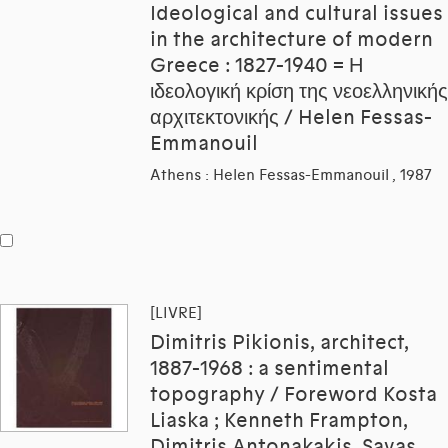
Ideological and cultural issues
in the architecture of modern
Greece : 1827-1940 = Η
ιδεολογική κρίση της νεοελληνικής
αρχιτεκτονικής / Helen Fessas-
Emmanouil
Athens : Helen Fessas-Emmanouil , 1987
[LIVRE]
Dimitris Pikionis, architect,
1887-1968 : a sentimental
topography / Foreword Kosta
Liaska ; Kenneth Frampton,
Dimitris Antonakakis, Savas