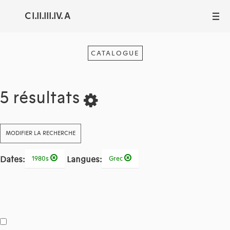
C I.II.III.IV. A
III
CATALOGUE
5 résultats
MODIFIER LA RECHERCHE
Dates:
Langues:
1980s
Grec