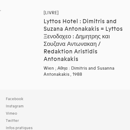
[LIVRE]
Lyttos Hotel : Dimitris and
Suzana Antonakakis = Lyttos
Ξενοδοχεο : Δημητρης και
Σουζανα Αντωνακαη /
Redaktion Aristidis
Antonakakis
Wien ; Αθηα : Dimitris and Susanna
Antonakakis , 1988
Collection
Facebook
TOUT (1)
Instagram
Bibliothèque (1)
Vimeo
Twitter
Typologies documents
Infos pratiques
Livres (5)