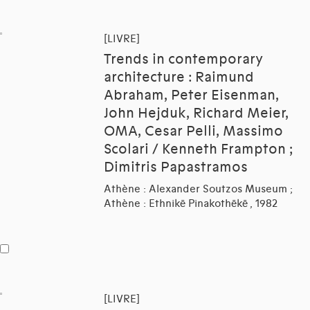
[LIVRE]
Trends in contemporary
architecture : Raimund
Abraham, Peter Eisenman,
John Hejduk, Richard Meier,
OMA, Cesar Pelli, Massimo
Scolari / Kenneth Frampton ;
Dimitris Papastramos
Athène : Alexander Soutzos Museum ;
Athène : Ethnikē Pinakothēkē , 1982
[LIVRE]