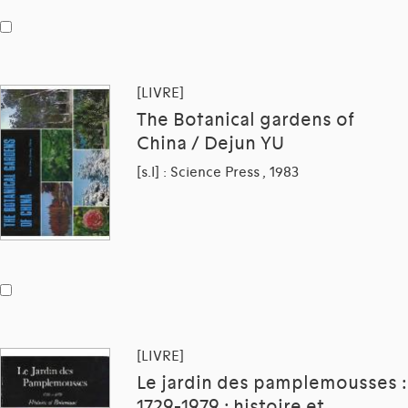
[LIVRE]
The Botanical gardens of
China / Dejun YU
[s.l] : Science Press , 1983
[LIVRE]
Le jardin des pamplemousses :
1729-1979 : histoire et