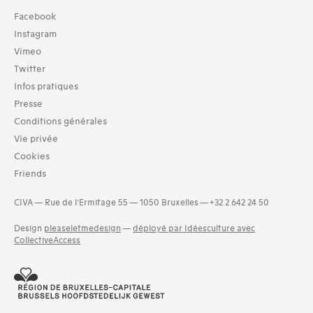
Collection
Facebook
TOUT (263)
Instagram
Bibliothèque (265)
Vimeo
Twitter
Typologies documents
Infos pratiques
Livres (698)
Presse
Langues
Conditions générales
Finnois (2)
Vie privée
Néerlandais (51)
Cookies
Tchèque (1)
Friends
Dates
1980s (694)
CIVA — Rue de l’Ermitage 55 — 1050 Bruxelles — +32 2 642 24 50
Design
pleaseletmedesign
—
déployé par Idéesculture avec
CollectiveAccess