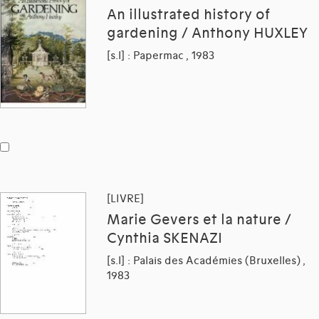
An illustrated history of
gardening / Anthony HUXLEY
[s.l] : Papermac , 1983
[LIVRE]
Marie Gevers et la nature /
Cynthia SKENAZI
[s.l] : Palais des Académies (Bruxelles) ,
1983