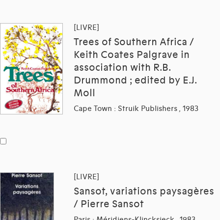
[LIVRE]
Trees of Southern Africa /
Keith Coates Palgrave in
association with R.B.
Drummond ; edited by E.J.
Moll
Cape Town : Struik Publishers , 1983
[LIVRE]
Sansot, variations paysagères
/ Pierre Sansot
Paris : Méridiens-Klincksieck , 1983