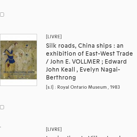
[LIVRE]
Silk roads, China ships : an
exhibition of East-West Trade
/ John E. VOLLMER ; Edward
John Keall , Evelyn Nagai-
Berthrong
[s.l] : Royal Ontario Museum , 1983
[LIVRE]