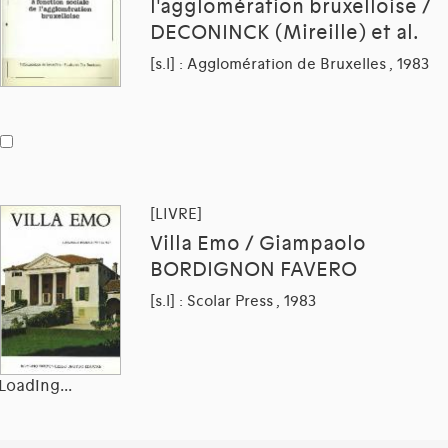
l'agglomération bruxelloise /
DECONINCK (Mireille) et al.
[s.l] : Agglomération de Bruxelles , 1983
[LIVRE]
Villa Emo / Giampaolo
BORDIGNON FAVERO
[s.l] : Scolar Press , 1983
Loading...