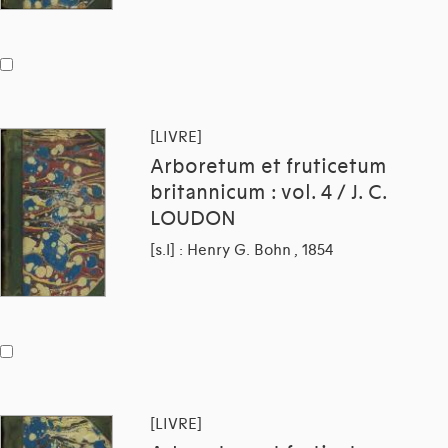
[LIVRE]
Arboretum et fruticetum
britannicum : vol. 4 / J. C.
LOUDON
[s.l] : Henry G. Bohn , 1854
[LIVRE]