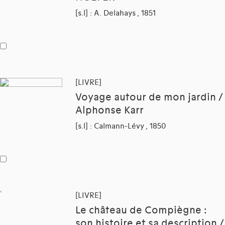
[s.l] : A. Delahays , 1851
[LIVRE]
Voyage autour de mon jardin /
Alphonse Karr
[s.l] : Calmann-Lévy , 1850
[LIVRE]
Le château de Compiègne :
son histoire et sa description /