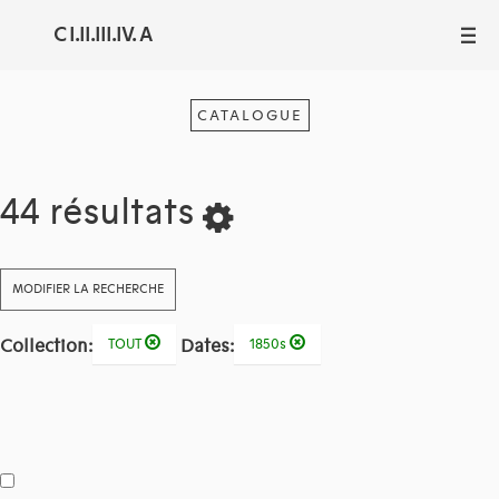
C I.II.III.IV. A
III
CATALOGUE
44 résultats
MODIFIER LA RECHERCHE
Collection:
Dates:
TOUT
1850s