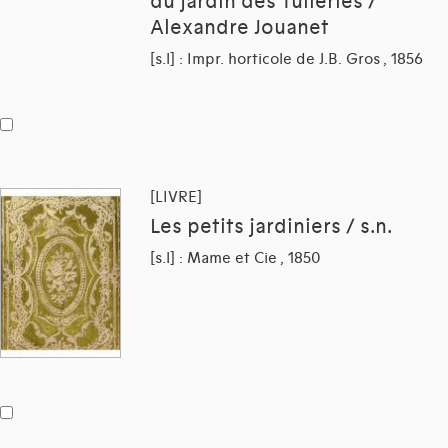
du jardin des Tuileries /
Alexandre Jouanet
[s.l] : Impr. horticole de J.B. Gros , 1856
[LIVRE]
Les petits jardiniers / s.n.
[s.l] : Mame et Cie , 1850