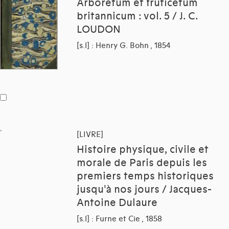
Arboretum et fruticetum
britannicum : vol. 5 / J. C.
LOUDON
[s.l] : Henry G. Bohn , 1854
[LIVRE]
Histoire physique, civile et
morale de Paris depuis les
premiers temps historiques
jusqu'à nos jours / Jacques-
Antoine Dulaure
[s.l] : Furne et Cie , 1858