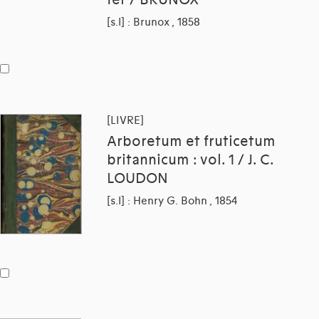
fer / BRUNOX
[s.l] : Brunox , 1858
[LIVRE]
Arboretum et fruticetum
britannicum : vol. 1 / J. C.
LOUDON
[s.l] : Henry G. Bohn , 1854