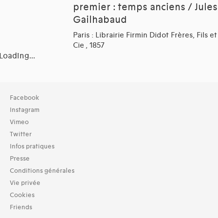
premier : temps anciens / Jules
Gailhabaud
Paris : Librairie Firmin Didot Frères, Fils et
Cie , 1857
Loading...
Collection
Facebook
Bibliothèque (44)
Instagram
Vimeo
Typologies documents
Twitter
Livres (44)
Infos pratiques
Langues
Presse
Latin (5)
Conditions générales
Dates
Vie privée
1850 (5)
Cookies
1851 (8)
Friends
1852 (4)