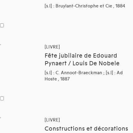
[s.l] : Bruylant-Christophe et Cie , 1884
[LIVRE]
Fête jubilaire de Edouard
Pynaert / Louis De Nobele
[s.l] : C. Annoot-Braeckman ; [s.l] : Ad
Hoste , 1887
[LIVRE]
Constructions et décorations