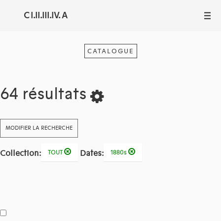
C I.II.III.IV. A
III
CATALOGUE
64 résultats
MODIFIER LA RECHERCHE
Collection:
Dates:
TOUT
1880s