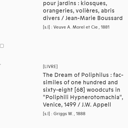
pour jardins : kiosques,
orangeries, volières, abris
divers / Jean-Marie Boussard
[s.l] : Veuve A. Morel et Cie , 1881
[LIVRE]
The Dream of Poliphilus : fac-
similes of one hundred and
sixty-eight [68] woodcuts in
"Poliphili Hypnerotomachia",
Venice, 1499 / J.W. Appell
[s.l] : Griggs W. , 1888