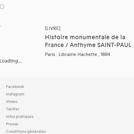
[LIVRE]
Histoire monumentale de la
France / Anthyme SAINT-PAUL
Paris : Librairie Hachette , 1884
Loading...
Collection
Facebook
Bibliothèque (64)
Instagram
Vimeo
Typologies documents
Twitter
Livres (64)
Infos pratiques
Langues
Presse
Hongrois (1)
Conditions générales