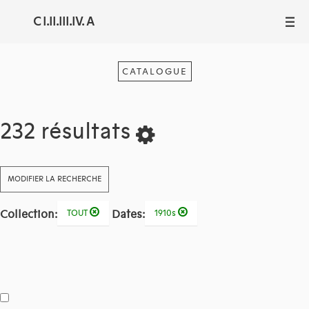
C I.II.III.IV. A
III
CATALOGUE
232 résultats
MODIFIER LA RECHERCHE
Collection:
Dates:
TOUT
1910s