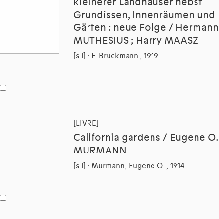
kleinerer Landhäuser nebst
Grundissen, Innenräumen und
Gärten : neue Folge / Hermann
MUTHESIUS ; Harry MAASZ
[s.l] : F. Bruckmann , 1919
[LIVRE]
California gardens / Eugene O.
MURMANN
[s.l] : Murmann, Eugene O. , 1914