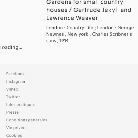
Gardens for small country
houses / Gertrude Jekyll and
Lawrence Weaver
London : Country Life ; London : George
Newnes ; New york : Charles Scribner's
sons , 1914
Loading...
Collection
Facebook
Bibliothèque (232)
Instagram
Vimeo
Typologies documents
Twitter
Livres (232)
Infos pratiques
Langues
Presse
Néerlandais (1)
Conditions générales
Dates
Vie privée
1910 (37)
Cookies