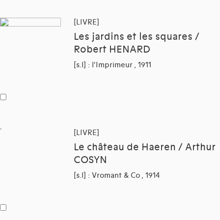
[LIVRE]
Les jardins et les squares /
Robert HENARD
[s.l] : l'Imprimeur , 1911
[LIVRE]
Le château de Haeren / Arthur
COSYN
[s.l] : Vromant & Co , 1914