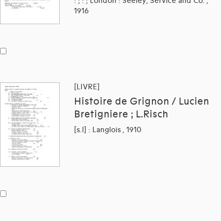
: ; : ; London : Seeley, Service and Co. ,
1916
[LIVRE]
Histoire de Grignon / Lucien
Bretigniere ; L.Risch
[s.l] : Langlois , 1910