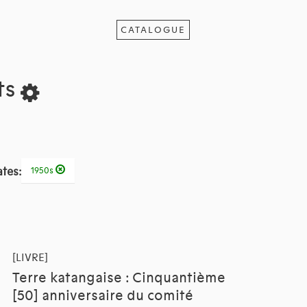
CATALOGUE
ts
tes:
1950s
[LIVRE]
Terre katangaise : Cinquantième
[50] anniversaire du comité