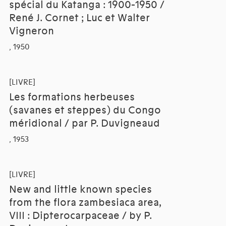
spécial du Katanga : 1900-1950 /
René J. Cornet ; Luc et Walter
Vigneron
, 1950
[LIVRE]
Les formations herbeuses
(savanes et steppes) du Congo
méridional / par P. Duvigneaud
, 1953
[LIVRE]
New and little known species
from the flora zambesiaca area,
VIII : Dipterocarpaceae / by P.