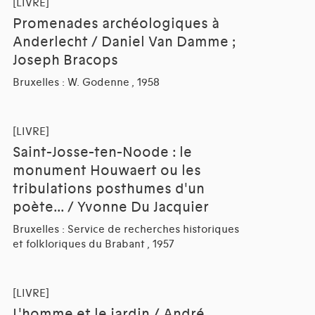
[LIVRE]
Promenades archéologiques à
Anderlecht / Daniel Van Damme ;
Joseph Bracops
Bruxelles : W. Godenne , 1958
[LIVRE]
Saint-Josse-ten-Noode : le
monument Houwaert ou les
tribulations posthumes d'un
poète... / Yvonne Du Jacquier
Bruxelles : Service de recherches historiques
et folkloriques du Brabant , 1957
[LIVRE]
L'homme et le jardin / André