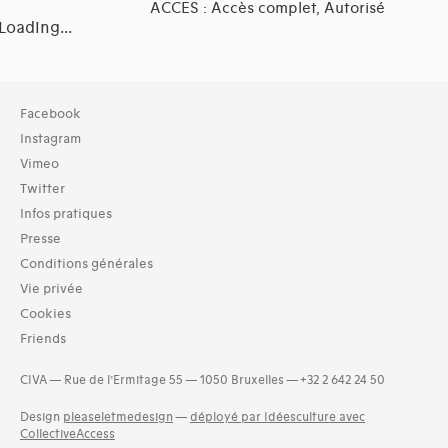
ACCES : Accès complet, Autorisé
Loading...
Collection
Facebook
Archives (16)
Instagram
Vimeo
Domaines thématiques
Twitter
16-urbanisme et aménagement (3)
Infos pratiques
17-parc et jardins, privés (9)
18- parcs et jardins publics (4)
Presse
19-interventions paysagères éphémères (5)
Conditions générales
20-bâtiments, mobilier et éléments de jardins ou de parcs 
Vie privée
22-botanique (5)
Cookies
23-écosystème (2)
Friends
CIVA — Rue de l’Ermitage 55 — 1050 Bruxelles — +32 2 642 24 50
Design
pleaseletmedesign
—
déployé par Idéesculture avec
CollectiveAccess