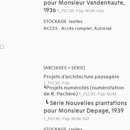
pour Monsieur Vandenhaute,
1936
1_PECRE-Pap-NUM-066
STOCKAGE :Ixelles
ACCES : Accès complet, Autorisé
[ARCHIVES > SÉRIE]
Projets d'architecture paysagère
1_PECRE-Pap
Projets numérotés (numérotation
┗
de R. Pechère)
1_PECRE-Pap-NUM
┗
Série Nouvelles plantations
pour Monsieur Depage, 1939
1_PECRE-Pap-NUM-067
STOCKAGE :Ixelles