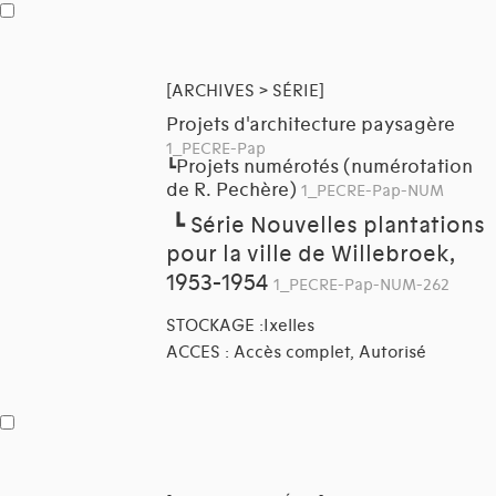
[ARCHIVES > SÉRIE]
Projets d'architecture paysagère
1_PECRE-Pap
Projets numérotés (numérotation
┗
de R. Pechère)
1_PECRE-Pap-NUM
┗
Série Nouvelles plantations
pour la ville de Willebroek,
1953-1954
1_PECRE-Pap-NUM-262
STOCKAGE :Ixelles
ACCES : Accès complet, Autorisé