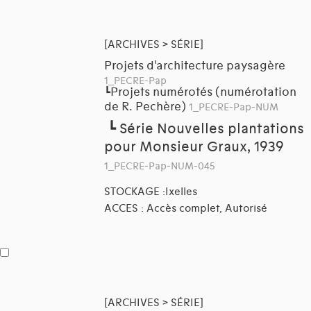
[ARCHIVES > SÉRIE]
Projets d'architecture paysagère
1_PECRE-Pap
Projets numérotés (numérotation
┗
de R. Pechère)
1_PECRE-Pap-NUM
┗
Série Nouvelles plantations
pour Monsieur Graux, 1939
1_PECRE-Pap-NUM-045
STOCKAGE :Ixelles
ACCES : Accès complet, Autorisé
[ARCHIVES > SÉRIE]