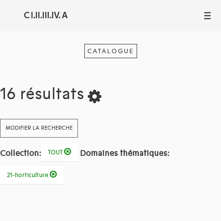
C I.II.III.IV. A
III
CATALOGUE
16 résultats
MODIFIER LA RECHERCHE
Collection:
Domaines thématiques:
TOUT
21-horticulture