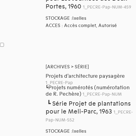
Portes, 1960
1_PECRE-Pap-NUM-459
STOCKAGE :Ixelles
ACCES : Accès complet, Autorisé
[ARCHIVES > SÉRIE]
Projets d'architecture paysagère
1_PECRE-Pap
Projets numérotés (numérotation
┗
de R. Pechère)
1_PECRE-Pap-NUM
┗
Série Projet de plantations
pour le Meli-Parc, 1963
1_PECRE-
Pap-NUM-552
STOCKAGE :Ixelles