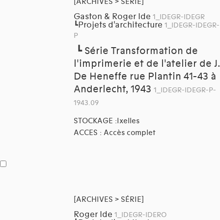
[ARCHIVES > SÉRIE]
Gaston & Roger Ide
1_IDEGR-IDEGR
Projets d'architecture
┗
1_IDEGR-IDEGR-
P
┗
Série Transformation de
l'imprimerie et de l'atelier de J.
De Heneffe rue Plantin 41-43 à
Anderlecht, 1943
1_IDEGR-IDEGR-P-
1943.09
STOCKAGE :Ixelles
ACCES : Accès complet
[ARCHIVES > SÉRIE]
Roger Ide
1_IDEGR-IDERO