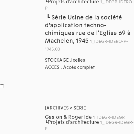
Projets d'architecture
┗
1_IDEGR-IDERO-
P
┗
Série Usine de la société
d'application techno-
chimiques rue de l'Eglise 69 à
Machelen, 1945
1_IDEGR-IDERO-P-
1945.03
STOCKAGE :Ixelles
ACCES : Accès complet
[ARCHIVES > SÉRIE]
Gaston & Roger Ide
1_IDEGR-IDEGR
Projets d'architecture
┗
1_IDEGR-IDEGR-
P