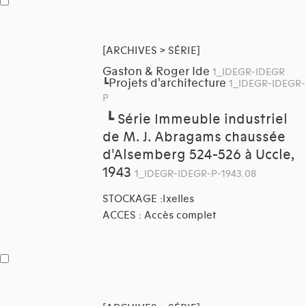
[ARCHIVES > SÉRIE]
Gaston & Roger Ide
1_IDEGR-IDEGR
Projets d'architecture
┗
1_IDEGR-IDEGR-
P
┗
Série Immeuble industriel
de M. J. Abragams chaussée
d'Alsemberg 524-526 à Uccle,
1943
1_IDEGR-IDEGR-P-1943.08
STOCKAGE :Ixelles
ACCES : Accès complet