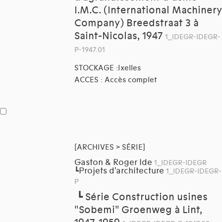
I.M.C. (International Machinery
Company) Breedstraat 3 à
Saint-Nicolas, 1947
1_IDEGR-IDEGR-
P-1947.01
STOCKAGE :Ixelles
ACCES : Accès complet
[ARCHIVES > SÉRIE]
Gaston & Roger Ide
1_IDEGR-IDEGR
Projets d'architecture
┗
1_IDEGR-IDEGR-
P
┗
Série Construction usines
"Sobemi" Groenweg à Lint,