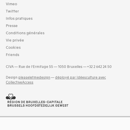
Vimeo
Domaines thématiques
Twitter
01-architecture domestique (42)
Infos pratiques
02-architecture agricole (7)
04-architecture commerciale et de services (32)
Presse
05-architecture de l'administration et vie publique (21)
Conditions générales
06-architecture fiscale et financière (6)
Vie privée
07-architecture judiciaire, pénitentiaire, police (3)
Cookies
08-architecture militaire (2)
Friends
and 13 more
CIVA — Rue de l’Ermitage 55 — 1050 Bruxelles — +32 2 642 24 50
Design
pleaseletmedesign
—
déployé par Idéesculture avec
CollectiveAccess