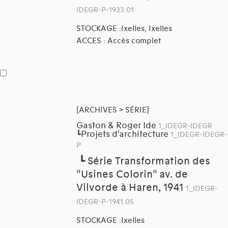
IDEGR-P-1933.01
STOCKAGE :Ixelles, Ixelles
ACCES : Accès complet
[ARCHIVES > SÉRIE]
Gaston & Roger Ide
1_IDEGR-IDEGR
Projets d'architecture
┗
1_IDEGR-IDEGR-
P
┗
Série Transformation des
"Usines Colorin" av. de
Vilvorde à Haren, 1941
1_IDEGR-
IDEGR-P-1941.05
STOCKAGE :Ixelles