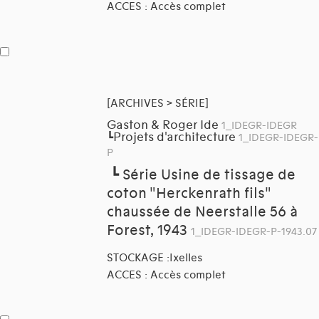
ACCES : Accès complet
[ARCHIVES > SÉRIE]
Gaston & Roger Ide
1_IDEGR-IDEGR
Projets d'architecture
┗
1_IDEGR-IDEGR-
P
┗
Série Usine de tissage de
coton "Herckenrath fils"
chaussée de Neerstalle 56 à
Forest, 1943
1_IDEGR-IDEGR-P-1943.07
STOCKAGE :Ixelles
ACCES : Accès complet