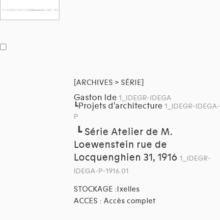
[ARCHIVES > SÉRIE]
Gaston Ide
1_IDEGR-IDEGA
Projets d'architecture
┗
1_IDEGR-IDEGA-
P
┗
Série Atelier de M.
Loewenstein rue de
Locquenghien 31, 1916
1_IDEGR-
IDEGA-P-1916.01
STOCKAGE :Ixelles
ACCES : Accès complet