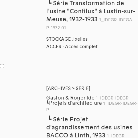
┗
Série Transformation de
l'usine "Confilux" à Lustin-sur-
Meuse, 1932-1933
1_IDEGR-IDEGA-
P-1932.01
STOCKAGE :Ixelles
ACCES : Accès complet
[ARCHIVES > SÉRIE]
Gaston & Roger Ide
1_IDEGR-IDEGR
Projets d'architecture
┗
1_IDEGR-IDEGR-
P
┗
Série Projet
d'agrandissement des usines
BACCO à Linth, 1933
1_IDEGR-