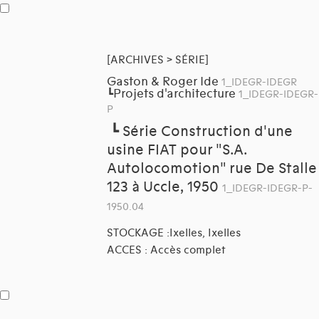
[ARCHIVES > SÉRIE]
Gaston & Roger Ide
1_IDEGR-IDEGR
Projets d'architecture
┗
1_IDEGR-IDEGR-
P
┗
Série Construction d'une
usine FIAT pour "S.A.
Autolocomotion" rue De Stalle
123 à Uccle, 1950
1_IDEGR-IDEGR-P-
1950.04
STOCKAGE :Ixelles, Ixelles
ACCES : Accès complet