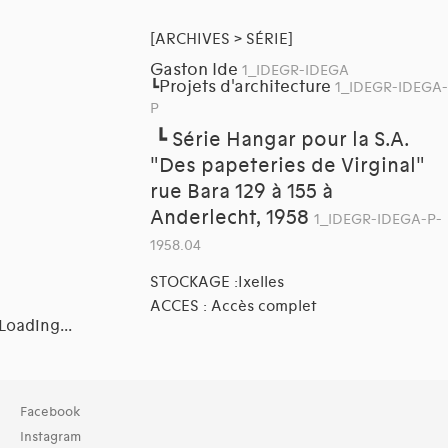
[ARCHIVES > SÉRIE]
Gaston Ide
1_IDEGR-IDEGA
Projets d'architecture
┗
1_IDEGR-IDEGA-
P
┗
Série Hangar pour la S.A.
"Des papeteries de Virginal"
rue Bara 129 à 155 à
Anderlecht, 1958
1_IDEGR-IDEGA-P-
1958.04
STOCKAGE :Ixelles
ACCES : Accès complet
Loading...
Collection
Facebook
Archives (73)
Instagram