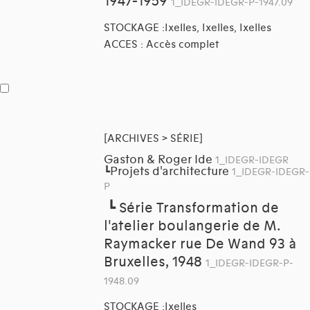
1947-1959
1_IDEGR-IDEGR-P-1947.09
STOCKAGE :Ixelles, Ixelles, Ixelles
ACCES : Accès complet
[ARCHIVES > SÉRIE]
Gaston & Roger Ide
1_IDEGR-IDEGR
Projets d'architecture
┗
1_IDEGR-IDEGR-
P
┗
Série Transformation de
l'atelier boulangerie de M.
Raymacker rue De Wand 93 à
Bruxelles, 1948
1_IDEGR-IDEGR-P-
1948.09
STOCKAGE :Ixelles