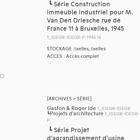
┗
Série Construction
immeuble industriel pour M.
Van Den Driesche rue de
France 11 à Bruxelles, 1945
1_IDEGR-IDEGR-P-1945.16
STOCKAGE :Ixelles, Ixelles
ACCES : Accès complet
[ARCHIVES > SÉRIE]
Gaston & Roger Ide
1_IDEGR-IDEGR
Projets d'architecture
┗
1_IDEGR-IDEGR-
P
┗
Série Projet
d'agrandissement d'usine