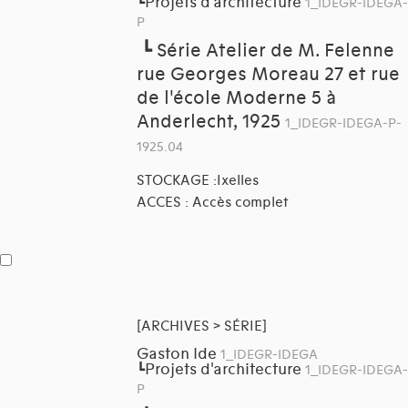
Projets d'architecture
┗
1_IDEGR-IDEGA-
P
┗
Série Atelier de M. Felenne
rue Georges Moreau 27 et rue
de l'école Moderne 5 à
Anderlecht, 1925
1_IDEGR-IDEGA-P-
1925.04
STOCKAGE :Ixelles
ACCES : Accès complet
[ARCHIVES > SÉRIE]
Gaston Ide
1_IDEGR-IDEGA
Projets d'architecture
┗
1_IDEGR-IDEGA-
P