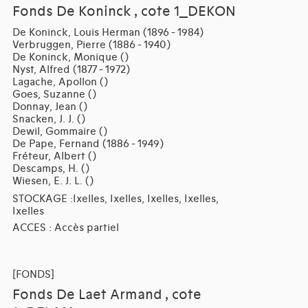
Fonds De Koninck , cote 1_DEKON
De Koninck, Louis Herman (1896 - 1984)
Verbruggen, Pierre (1886 - 1940)
De Koninck, Monique ()
Nyst, Alfred (1877 - 1972)
Lagache, Apollon ()
Goes, Suzanne ()
Donnay, Jean ()
Snacken, J. J. ()
Dewil, Gommaire ()
De Pape, Fernand (1886 - 1949)
Fréteur, Albert ()
Descamps, H. ()
Wiesen, E. J. L. ()
STOCKAGE :Ixelles, Ixelles, Ixelles, Ixelles,
Ixelles
ACCES : Accès partiel
[FONDS]
Fonds De Laet Armand , cote