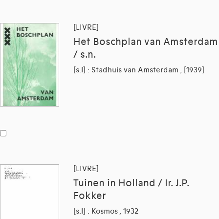
[LIVRE]
Het Boschplan van Amsterdam
/ s.n.
[s.l] : Stadhuis van Amsterdam , [1939]
[LIVRE]
Tuinen in Holland / Ir. J.P.
Fokker
[s.l] : Kosmos , 1932