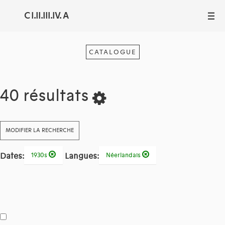
C I.II.III.IV. A
III
CATALOGUE
40 résultats
MODIFIER LA RECHERCHE
Dates:
Langues:
1930s
Néerlandais