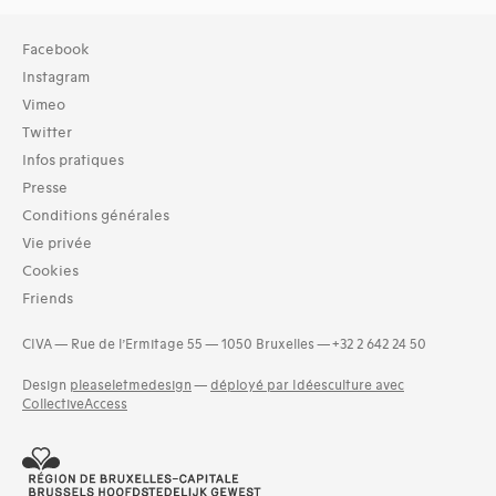
Collection
Facebook
TOUT (24)
Instagram
Bibliothèque (24)
Vimeo
Twitter
Typologies documents
Infos pratiques
Livres (40)
Presse
Dates
Conditions générales
1930 (7)
Vie privée
1931 (3)
Cookies
1932 (8)
Friends
1933 (3)
1934 (4)
CIVA — Rue de l’Ermitage 55 — 1050 Bruxelles — +32 2 642 24 50
1935 (8)
1936 (5)
Design
pleaseletmedesign
—
déployé par Idéesculture avec
and 3 more
CollectiveAccess