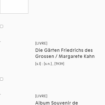
[LIVRE]
Die Gärten Friedrichs des
Grossen / Margarete Kahn
[s.l] : [s.n.] , [1939]
[LIVRE]
Album Souvenir de