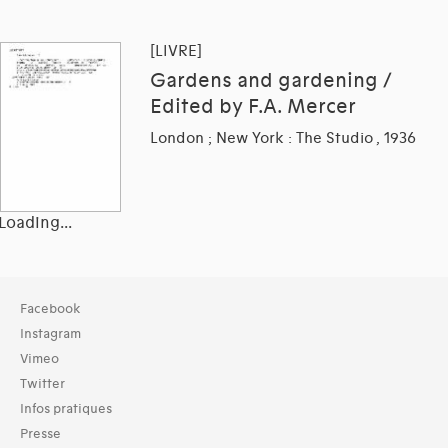
[LIVRE]
Gardens and gardening /
Edited by F.A. Mercer
London ; New York : The Studio , 1936
Loading...
Collection
Facebook
TOUT (60)
Instagram
Bibliothèque (60)
Vimeo
Twitter
Typologies documents
Infos pratiques
Livres (121)
Presse
Langues