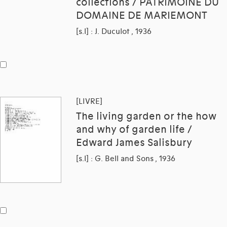
collections / PATRIMOINE DU
DOMAINE DE MARIEMONT
[s.l] : J. Duculot , 1936
[LIVRE]
The living garden or the how
and why of garden life /
Edward James Salisbury
[s.l] : G. Bell and Sons , 1936