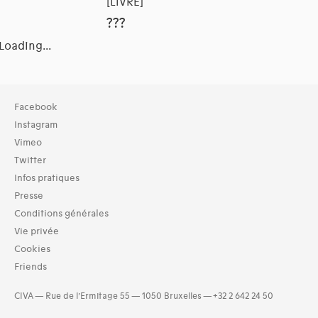
[LIVRE]
???
Loading...
Collection
Facebook
TOUT (3)
Instagram
Bibliothèque (3)
Vimeo
Twitter
Typologies documents
Infos pratiques
Livres (6)
Presse
Dates
Conditions générales
1720s (6)
Vie privée
Cookies
Friends
CIVA — Rue de l’Ermitage 55 — 1050 Bruxelles — +32 2 642 24 50