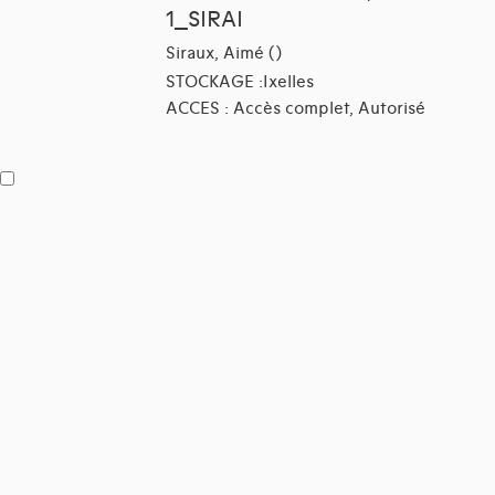
1_SIRAI
Siraux, Aimé ()
STOCKAGE :Ixelles
ACCES : Accès complet, Autorisé
[DOSSIER]
Activités diverses
1_SIRAI-A
Pratique et documentation
┗
professionnelle
1_SIRAI-A-1828.01
Journal d'Agriculture,
┗
d'Economie Rurale et des
Manufactures des Pays-Bas
1_SIRAI-A-1828.01_Pratique et
documentation professionnelle, Journal
Pays-Bas