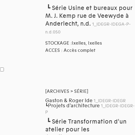
┗
Série Usine et bureaux pour
M. J. Kemp rue de Veewyde à
Anderlecht, n.d.
1_IDEGR-IDEGA-P-
n.d.050
STOCKAGE :Ixelles, Ixelles
ACCES : Accès complet
[ARCHIVES > SÉRIE]
Gaston & Roger Ide
1_IDEGR-IDEGR
Projets d'architecture
┗
1_IDEGR-IDEGR-
P
┗
Série Transformation d'un
atelier pour les