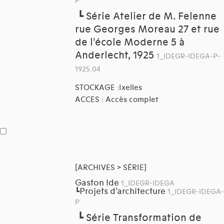
P
┗
Série Atelier de M. Felenne
rue Georges Moreau 27 et rue
de l'école Moderne 5 à
Anderlecht, 1925
1_IDEGR-IDEGA-P-
1925.04
STOCKAGE :Ixelles
ACCES : Accès complet
[ARCHIVES > SÉRIE]
Gaston Ide
1_IDEGR-IDEGA
Projets d'architecture
┗
1_IDEGR-IDEGA-
P
┗
Série Transformation de