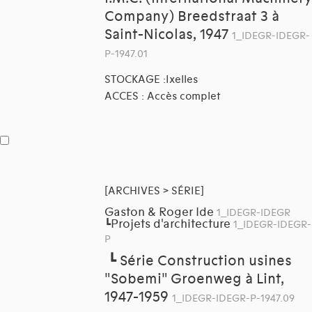
Company) Breedstraat 3 à
Saint-Nicolas, 1947
1_IDEGR-IDEGR-
P-1947.01
STOCKAGE :Ixelles
ACCES : Accès complet
[ARCHIVES > SÉRIE]
Gaston & Roger Ide
1_IDEGR-IDEGR
Projets d'architecture
┗
1_IDEGR-IDEGR-
P
┗
Série Construction usines
"Sobemi" Groenweg à Lint,
1947-1959
1_IDEGR-IDEGR-P-1947.09