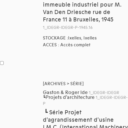
immeuble industriel pour M.
Van Den Driesche rue de
France 11 à Bruxelles, 1945
1_IDEGR-IDEGR-P-1945.16
STOCKAGE :Ixelles, Ixelles
ACCES : Accès complet
[ARCHIVES > SÉRIE]
Gaston & Roger Ide
1_IDEGR-IDEGR
Projets d'architecture
┗
1_IDEGR-IDEGR-
P
┗
Série Projet
d'agrandissement d'usine
I.M.C. (International Machinery