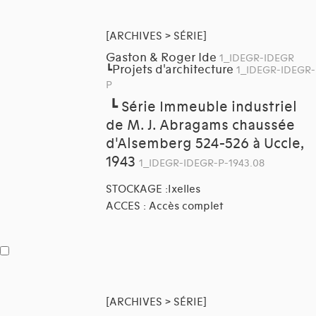
[ARCHIVES > SÉRIE]
Gaston & Roger Ide
1_IDEGR-IDEGR
Projets d'architecture
┗
1_IDEGR-IDEGR-
P
┗
Série Immeuble industriel
de M. J. Abragams chaussée
d'Alsemberg 524-526 à Uccle,
1943
1_IDEGR-IDEGR-P-1943.08
STOCKAGE :Ixelles
ACCES : Accès complet
[ARCHIVES > SÉRIE]