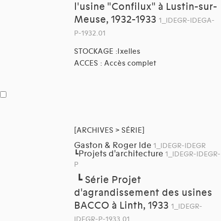
l'usine "Confilux" à Lustin-sur-
Meuse, 1932-1933
1_IDEGR-IDEGA-
P-1932.01
STOCKAGE :Ixelles
ACCES : Accès complet
[ARCHIVES > SÉRIE]
Gaston & Roger Ide
1_IDEGR-IDEGR
Projets d'architecture
┗
1_IDEGR-IDEGR-
P
┗
Série Projet
d'agrandissement des usines
BACCO à Linth, 1933
1_IDEGR-
IDEGR-P-1933.01