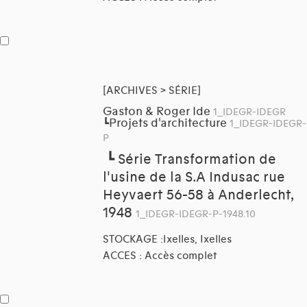
[ARCHIVES > SÉRIE]
Gaston & Roger Ide
1_IDEGR-IDEGR
Projets d'architecture
┗
1_IDEGR-IDEGR-
P
┗
Série Transformation de
l'usine de la S.A Indusac rue
Heyvaert 56-58 à Anderlecht,
1948
1_IDEGR-IDEGR-P-1948.10
STOCKAGE :Ixelles, Ixelles
ACCES : Accès complet