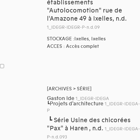
établissements
"Autolocomotion" rue de
l'Amazone 49 à Ixelles, n.d.
1_IDEGR-IDEGR-P-n.d.09
STOCKAGE :Ixelles, Ixelles
ACCES : Accès complet
[ARCHIVES > SÉRIE]
Gaston Ide
1_IDEGR-IDEGA
Projets d'architecture
┗
1_IDEGR-IDEGA-
P
┗
Série Usine des chicorées
"Pax" à Haren , n.d.
1_IDEGR-IDEGA-
P-n.d.093