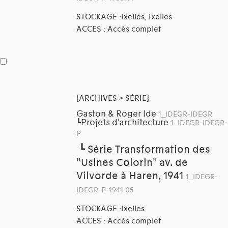
STOCKAGE :Ixelles, Ixelles
ACCES : Accès complet
[ARCHIVES > SÉRIE]
Gaston & Roger Ide
1_IDEGR-IDEGR
Projets d'architecture
┗
1_IDEGR-IDEGR-
P
┗
Série Transformation des
"Usines Colorin" av. de
Vilvorde à Haren, 1941
1_IDEGR-
IDEGR-P-1941.05
STOCKAGE :Ixelles
ACCES : Accès complet