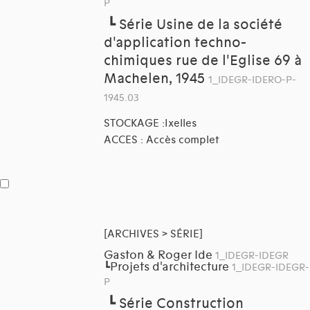
P
┗
Série Usine de la société
d'application techno-
chimiques rue de l'Eglise 69 à
Machelen, 1945
1_IDEGR-IDERO-P-
1945.03
STOCKAGE :Ixelles
ACCES : Accès complet
[ARCHIVES > SÉRIE]
Gaston & Roger Ide
1_IDEGR-IDEGR
Projets d'architecture
┗
1_IDEGR-IDEGR-
P
┗
Série Construction