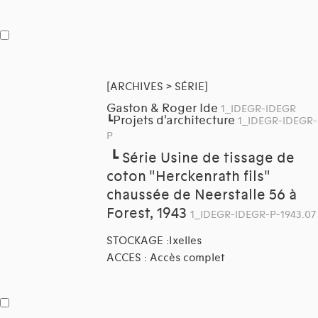
[ARCHIVES > SÉRIE]
Gaston & Roger Ide
1_IDEGR-IDEGR
Projets d'architecture
┗
1_IDEGR-IDEGR-
P
┗
Série Usine de tissage de
coton "Herckenrath fils"
chaussée de Neerstalle 56 à
Forest, 1943
1_IDEGR-IDEGR-P-1943.07
STOCKAGE :Ixelles
ACCES : Accès complet