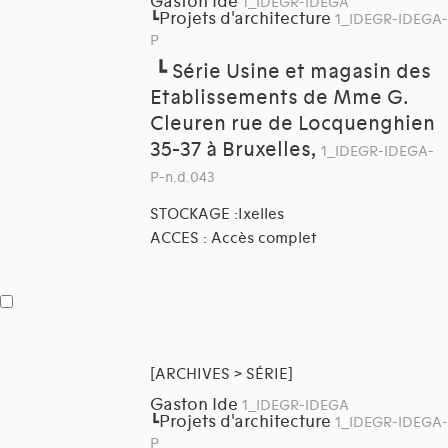
Gaston Ide
1_IDEGR-IDEGA
Projets d'architecture
┗
1_IDEGR-IDEGA-
P
┗
Série Usine et magasin des
Etablissements de Mme G.
Cleuren rue de Locquenghien
35-37 à Bruxelles,
1_IDEGR-IDEGA-
P-n.d.043
STOCKAGE :Ixelles
ACCES : Accès complet
[ARCHIVES > SÉRIE]
Gaston Ide
1_IDEGR-IDEGA
Projets d'architecture
┗
1_IDEGR-IDEGA-
P