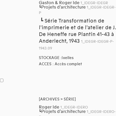
Gaston & Roger Ide
1_IDEGR-IDEGR
Projets d'architecture
┗
1_IDEGR-IDEGR-
P
┗
Série Transformation de
l'imprimerie et de l'atelier de J.
De Heneffe rue Plantin 41-43 à
Anderlecht, 1943
1_IDEGR-IDEGR-P-
1943.09
STOCKAGE :Ixelles
ACCES : Accès complet
[ARCHIVES > SÉRIE]
Roger Ide
1_IDEGR-IDERO
Projets d'architecture
┗
1_IDEGR-IDERO-