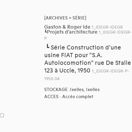
[ARCHIVES > SÉRIE]
Gaston & Roger Ide
1_IDEGR-IDEGR
Projets d'architecture
┗
1_IDEGR-IDEGR-
P
┗
Série Construction d'une
usine FIAT pour "S.A.
Autolocomotion" rue De Stalle
123 à Uccle, 1950
1_IDEGR-IDEGR-P-
1950.04
STOCKAGE :Ixelles, Ixelles
ACCES : Accès complet