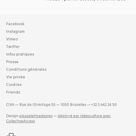
Collection
Facebook
TOUT (2)
Instagram
Archives (2)
Vimeo
Twitter
Domaines thématiques
Infos pratiques
01-architecture domestique (13)
02-architecture agricole (1)
Presse
03-architecture artisanale et industrielle (9)
Conditions générales
04-architecture commerciale et de services (9)
Vie privée
05-architecture de l'administration et vie publique (9)
Cookies
06-architecture fiscale et financière (6)
Friends
07-architecture judiciaire, pénitentiaire, police (2)
and 11 more
CIVA — Rue de l’Ermitage 55 — 1050 Bruxelles — +32 2 642 24 50
Design
pleaseletmedesign
—
déployé par Idéesculture avec
CollectiveAccess