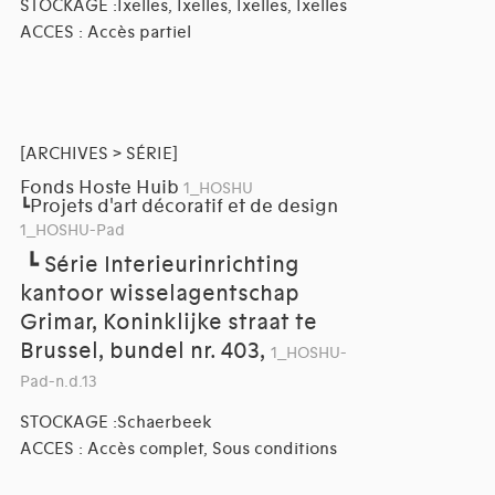
STOCKAGE :Ixelles, Ixelles, Ixelles, Ixelles
ACCES : Accès partiel
[ARCHIVES > SÉRIE]
Fonds Hoste Huib
1_HOSHU
Projets d'art décoratif et de design
┗
1_HOSHU-Pad
┗
Série Interieurinrichting
kantoor wisselagentschap
Grimar, Koninklijke straat te
Brussel, bundel nr. 403,
1_HOSHU-
Pad-n.d.13
STOCKAGE :Schaerbeek
ACCES : Accès complet, Sous conditions