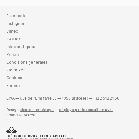
Collection
Facebook
TOUT (7)
Instagram
Archives (7)
Vimeo
Twitter
Domaines thématiques
Infos pratiques
01-architecture domestique (17)
02-architecture agricole (6)
Presse
03-architecture artisanale et industrielle (12)
Conditions générales
04-architecture commerciale et de services (14)
Vie privée
05-architecture de l'administration et vie publique (13)
Cookies
07-architecture judiciaire, pénitentiaire, police (3)
Friends
08-architecture militaire (5)
and 12 more
CIVA — Rue de l’Ermitage 55 — 1050 Bruxelles — +32 2 642 24 50
Design
pleaseletmedesign
—
déployé par Idéesculture avec
CollectiveAccess