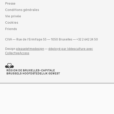
06-architecture fiscale et financière (1)
Presse
09-architecture hospitalière, assistance et protection socia
Conditions générales
(1)
Vie privée
10-architecture commémorative, funéraire et votive (1)
Cookies
and 5 more
Friends
CIVA — Rue de l’Ermitage 55 — 1050 Bruxelles — +32 2 642 24 50
Design
pleaseletmedesign
—
déployé par Idéesculture avec
CollectiveAccess