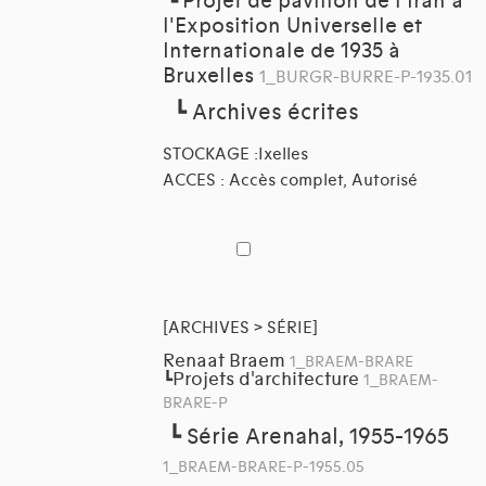
Projet de pavillon de l'Iran à
┗
l'Exposition Universelle et
Internationale de 1935 à
Bruxelles
1_BURGR-BURRE-P-1935.01
┗
Archives écrites
STOCKAGE :Ixelles
ACCES : Accès complet, Autorisé
[ARCHIVES > SÉRIE]
Renaat Braem
1_BRAEM-BRARE
Projets d'architecture
┗
1_BRAEM-
BRARE-P
┗
Série Arenahal, 1955-1965
1_BRAEM-BRARE-P-1955.05