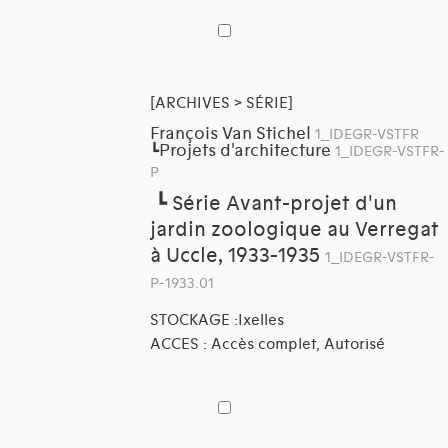
[ARCHIVES > SÉRIE]
François Van Stichel
1_IDEGR-VSTFR
Projets d'architecture
┗
1_IDEGR-VSTFR-
P
┗
Série Avant-projet d'un
jardin zoologique au Verregat
à Uccle, 1933-1935
1_IDEGR-VSTFR-
P-1933.01
STOCKAGE :Ixelles
ACCES : Accès complet, Autorisé