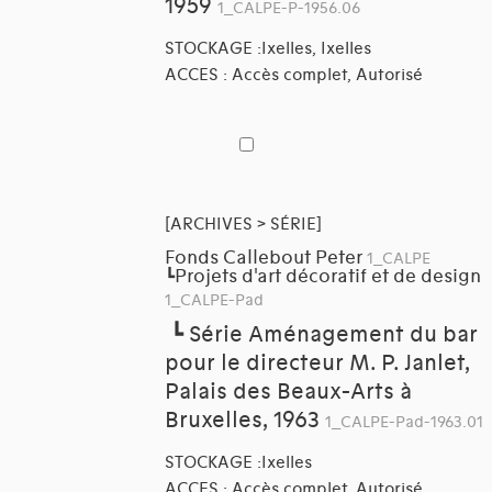
1959
1_CALPE-P-1956.06
STOCKAGE :Ixelles, Ixelles
ACCES : Accès complet, Autorisé
[ARCHIVES > SÉRIE]
Fonds Callebout Peter
1_CALPE
Projets d'art décoratif et de design
┗
1_CALPE-Pad
┗
Série Aménagement du bar
pour le directeur M. P. Janlet,
Palais des Beaux-Arts à
Bruxelles, 1963
1_CALPE-Pad-1963.01
STOCKAGE :Ixelles
ACCES : Accès complet, Autorisé