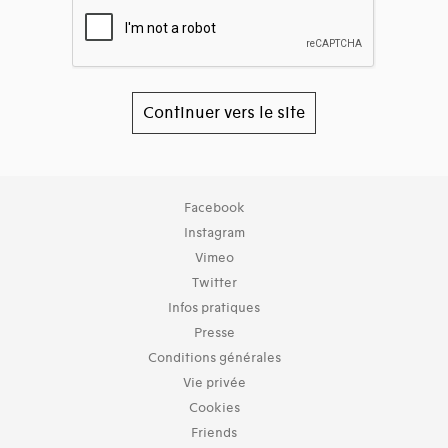
Continuer vers le site
Collection
Facebook
TOUT (98)
Instagram
Archives (100)
Vimeo
Twitter
Typologies documents
Infos pratiques
Séries (activités) (9)
Presse
Domaines thématiques
Conditions générales
01-architecture domestique (148)
Vie privée
02-architecture agricole (13)
Cookies
03-architecture artisanale et industrielle (47)
Friends
04-architecture commerciale et de services (91)