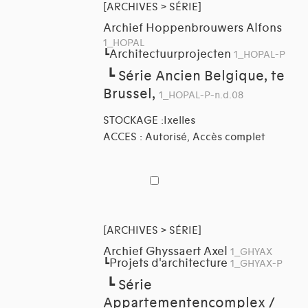
[ARCHIVES > SÉRIE]
Archief Hoppenbrouwers Alfons
1_HOPAL
Architectuurprojecten
┗
1_HOPAL-P
┗
Série Ancien Belgique, te
Brussel,
1_HOPAL-P-n.d.08
STOCKAGE :Ixelles
ACCES : Autorisé, Accès complet
[ARCHIVES > SÉRIE]
Archief Ghyssaert Axel
1_GHYAX
Projets d'architecture
┗
1_GHYAX-P
┗
Série
Appartementencomplex /