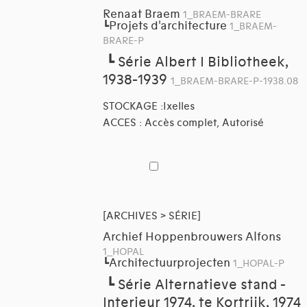
Renaat Braem
1_BRAEM-BRARE
Projets d'architecture
┗
1_BRAEM-
BRARE-P
┗
Série Albert I Bibliotheek,
1938-1939
1_BRAEM-BRARE-P-1938.08
STOCKAGE :Ixelles
ACCES : Accès complet, Autorisé
[ARCHIVES > SÉRIE]
Archief Hoppenbrouwers Alfons
1_HOPAL
Architectuurprojecten
┗
1_HOPAL-P
┗
Série Alternatieve stand -
Interieur 1974, te Kortrijk, 1974