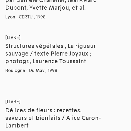
par Danièle Chatelier, Jean-Marc
Dupont, Yvette Marjou, et al.
Lyon : CERTU , 1998
[LIVRE]
Structures végétales , La rigueur
sauvage / texte Pierre Joyaux ;
photogr., Laurence Toussaint
Boulogne : Du May , 1998
[LIVRE]
Délices de fleurs : recettes,
saveurs et bienfaits / Alice Caron-
Lambert