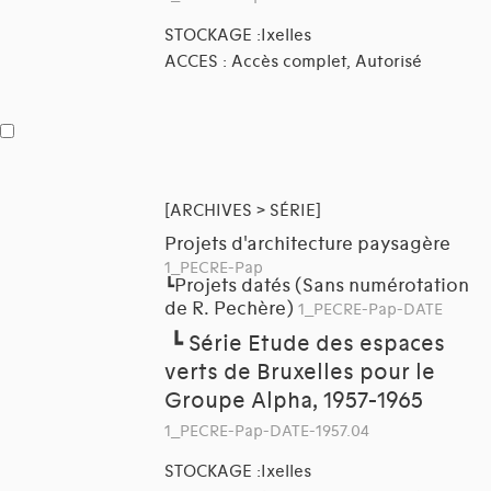
STOCKAGE :Ixelles
ACCES : Accès complet, Autorisé
[ARCHIVES > SÉRIE]
Projets d'architecture paysagère
1_PECRE-Pap
Projets datés (Sans numérotation
┗
de R. Pechère)
1_PECRE-Pap-DATE
┗
Série Etude des espaces
verts de Bruxelles pour le
Groupe Alpha, 1957-1965
1_PECRE-Pap-DATE-1957.04
STOCKAGE :Ixelles