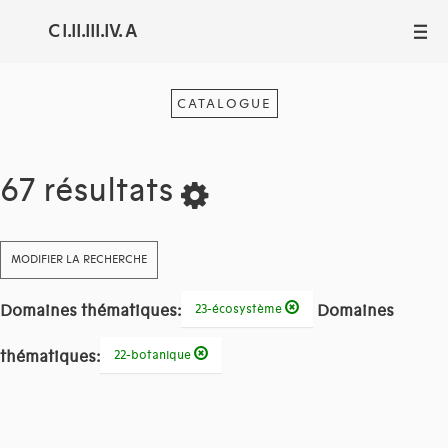
C I.II.III.IV. A
III
CATALOGUE
67 résultats
MODIFIER LA RECHERCHE
Domaines thématiques:
Domaines
23-écosystème
thématiques:
22-botanique