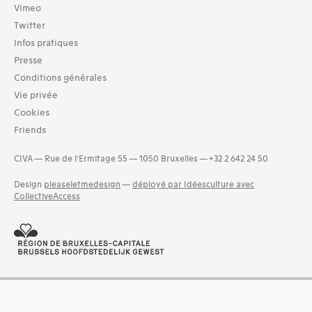
Archives (3)
Vimeo
Twitter
Typologies documents
Infos pratiques
Séries (activités) (37)
Presse
Domaines thématiques
Conditions générales
11-architecture religieuse (1)
Vie privée
16-urbanisme et aménagement (41)
Cookies
17-parc et jardins, privés (59)
Friends
18- parcs et jardins publics (60)
19-interventions paysagères éphémères (52)
CIVA — Rue de l’Ermitage 55 — 1050 Bruxelles — +32 2 642 24 50
20-bâtiments, mobilier et éléments de jardins ou de parcs
(53)
Design
pleaseletmedesign
—
déployé par Idéesculture avec
21-horticulture (60)
CollectiveAccess