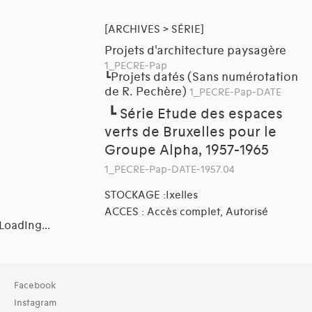
[ARCHIVES > SÉRIE]
Projets d'architecture paysagère
1_PECRE-Pap
Projets datés (Sans numérotation
┗
de R. Pechère)
1_PECRE-Pap-DATE
┗
Série Etude des espaces
verts de Bruxelles pour le
Groupe Alpha, 1957-1965
1_PECRE-Pap-DATE-1957.04
STOCKAGE :Ixelles
ACCES : Accès complet, Autorisé
Loading...
Collection
Facebook
TOUT (3)
Instagram