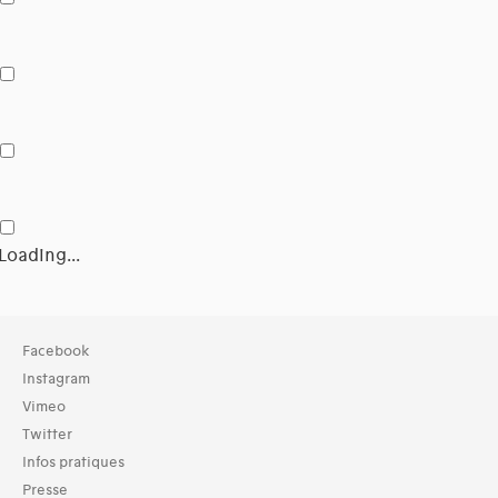
Loading...
Collection
Facebook
TOUT (3)
Instagram
Archives (3)
Vimeo
Twitter
Domaines thématiques
Infos pratiques
01-architecture domestique (3)
02-architecture agricole (1)
Presse