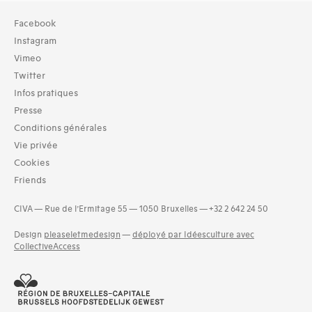
Collection
Facebook
TOUT (32)
Instagram
Bibliothèque (32)
Vimeo
Twitter
Typologies documents
Infos pratiques
Livres (51)
Presse
Langues
Conditions générales
Danois (1)
Vie privée
Finnois (10)
Cookies
Hongrois (1)
Friends
Néerlandais (1)
Dates
CIVA — Rue de l’Ermitage 55 — 1050 Bruxelles — +32 2 642 24 50
1920s (1)
Design
pleaseletmedesign
—
déployé par Idéesculture avec
1940s (5)
CollectiveAccess
1950s (3)
1960s (3)
1970s (10)
1980s (22)