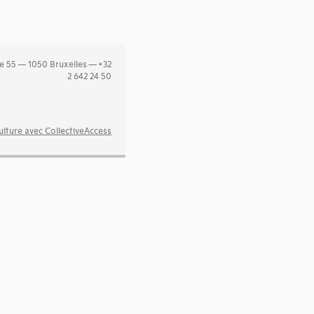
e 55 — 1050 Bruxelles — +32
2 642 24 50
lture avec CollectiveAccess