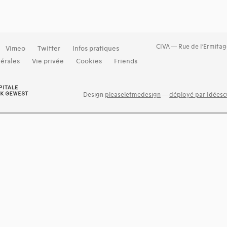
CIVA — Rue de l’Ermitag
Vimeo
Twitter
Infos pratiques
érales
Vie privée
Cookies
Friends
Design
pleaseletmedesign
—
déployé par Idéescu