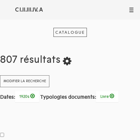
C I.II.III.IV. A
III
CATALOGUE
807 résultats
MODIFIER LA RECHERCHE
Dates:
Typologies documents:
1920s
Livre