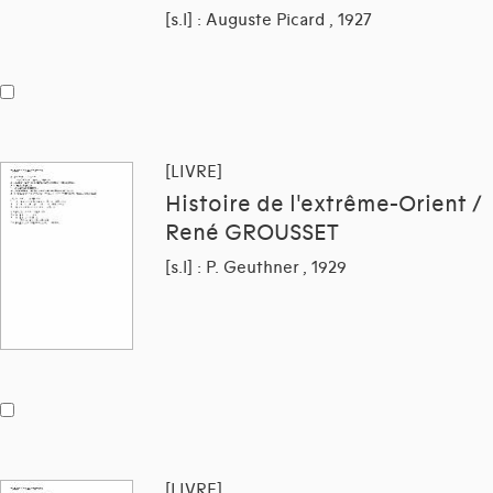
[s.l] : Auguste Picard , 1927
[LIVRE]
Histoire de l'extrême-Orient /
René GROUSSET
[s.l] : P. Geuthner , 1929
[LIVRE]