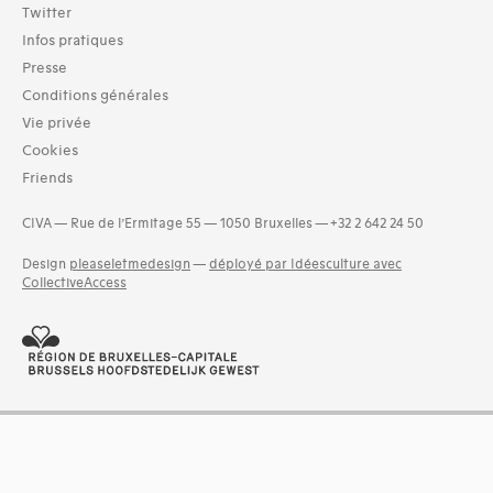
Twitter
Langues
Infos pratiques
Catalan (1)
Hongrois (1)
Presse
Néerlandais (23)
Conditions générales
Suédois (1)
Vie privée
Cookies
Dates
Friends
1920 (53)
1921 (64)
CIVA — Rue de l’Ermitage 55 — 1050 Bruxelles — +32 2 642 24 50
1922 (84)
1923 (96)
Design
pleaseletmedesign
—
déployé par Idéesculture avec
1924 (60)
CollectiveAccess
1925 (126)
1926 (101)
and 3 more