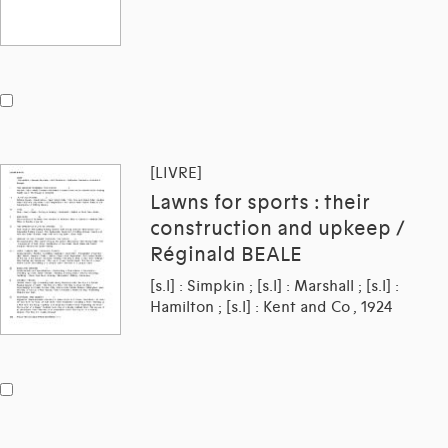
[LIVRE]
Lawns for sports : their
construction and upkeep /
Réginald BEALE
[s.l] : Simpkin ; [s.l] : Marshall ; [s.l] :
Hamilton ; [s.l] : Kent and Co , 1924