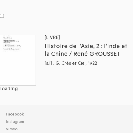
[LIVRE]
Histoire de l'Asie, 2 : l'Inde et
la Chine / René GROUSSET
[s.l] : G. Crès et Cie , 1922
Loading...
Collection
Facebook
TOUT (408)
Instagram
Bibliothèque (408)
Vimeo