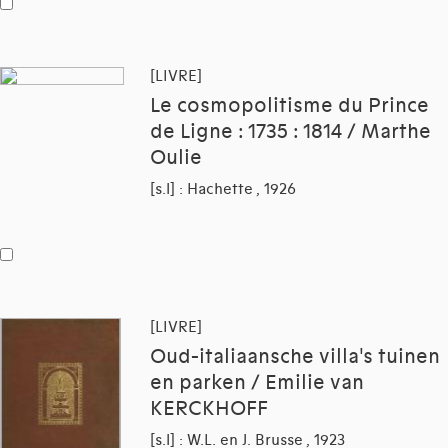
[LIVRE]
Le cosmopolitisme du Prince
de Ligne : 1735 : 1814 / Marthe
Oulie
[s.l] : Hachette , 1926
[LIVRE]
Oud-italiaansche villa's tuinen
en parken / Emilie van
KERCKHOFF
[s.l] : W.L. en J. Brusse , 1923