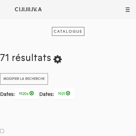
C I.II.III.IV. A
III
CATALOGUE
71 résultats
MODIFIER LA RECHERCHE
Dates:
Dates:
1920s
1921