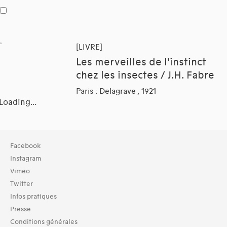
[LIVRE]
Les merveilles de l'instinct
chez les insectes / J.H. Fabre
Paris : Delagrave , 1921
Loading...
Collection
Facebook
TOUT (36)
Instagram
Bibliothèque (36)
Vimeo
Twitter
Typologies documents
Infos pratiques
Livres (71)
Presse
Langues
Conditions générales