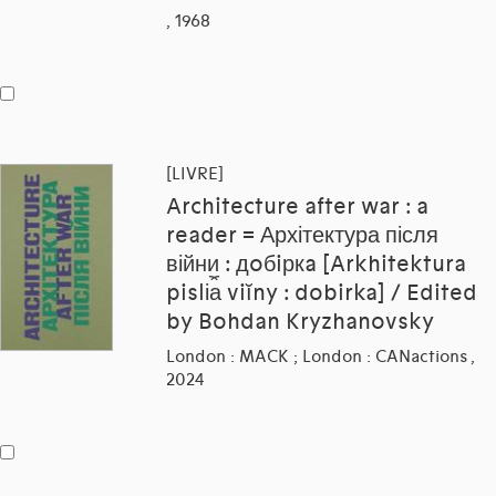
, 1968
[LIVRE]
Architecture after war : a
reader = Архітектура після
війни : дoбiркa [Arkhitektura
pisli︠a︡ viĭny : dobirka] / Edited
by Bohdan Kryzhanovsky
London : MACK ; London : CANactions ,
2024