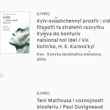
[LIVRE]
Kyïv-svi︠a︡shchennyĭ prostir : vid
filosofiï ta stratehiï rozvytku
Kyi︠e︡va do konturiv
nat︠s︡ionalʹnoï ideï / V.V.
Kolinʹko, H. K. Kurovsʹkyĭ
Kyïv : Kyïvsʹka landshaftna init︠s︡iatyva ,
2006
[LIVRE]
Teni Malitousa i voznojnosti
biosferiu / Paul Duvigneaud