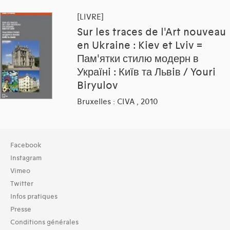
[LIVRE]
Sur les traces de l'Art nouveau
en Ukraine : Kiev et Lviv =
Пам'ятки стилю модерн в
Украïнi : Киïв та Львiв / Youri
Biryulov
Bruxelles : CIVA , 2010
Collection
Facebook
TOUT (2)
Instagram
Bibliothèque (2)
Vimeo
Twitter
Typologies documents
Infos pratiques
Livres (4)
Presse
Dates
Conditions générales
1960s (1)