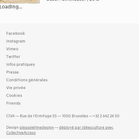
Loading...
Collection
Facebook
Bibliothèque (1344)
Instagram
Vimeo
Typologies documents
Twitter
Livres (1344)
Infos pratiques
Langues
Presse
Lituanien (1)
Conditions générales
Néerlandais (237)
Vie privée
Tchèque (1)
Cookies
Turc (1)
Friends
Dates
2010 (248)
CIVA — Rue de l’Ermitage 55 — 1050 Bruxelles — +32 2 642 24 50
2011 (211)
Design
pleaseletmedesign
—
déployé par Idéesculture avec
2012 (238)
CollectiveAccess
2013 (162)