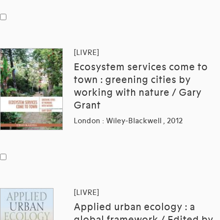
[LIVRE]
Ecosystem services come to
town : greening cities by
working with nature / Gary
Grant
London : Wiley-Blackwell , 2012
[LIVRE]
Applied urban ecology : a
global framework / Edited by