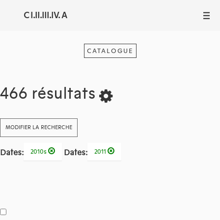
C I.II.III.IV. A
III
CATALOGUE
466 résultats
MODIFIER LA RECHERCHE
Dates:
Dates:
2010s
2011