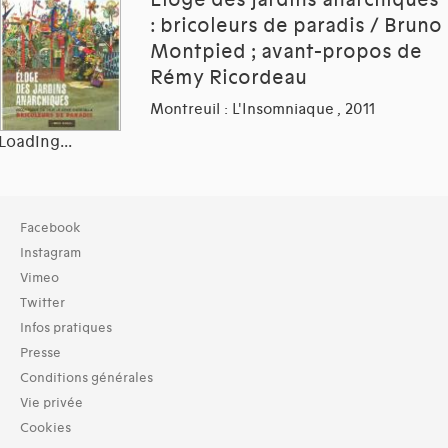
: bricoleurs de paradis / Bruno
Montpied ; avant-propos de
Rémy Ricordeau
Montreuil : L'Insomniaque , 2011
Loading...
Collection
Facebook
TOUT (180)
Instagram
Bibliothèque (182)
Vimeo
Twitter
Typologies documents
Infos pratiques
Livres (466)
Presse
Langues
Conditions générales
Catalan (1)
Vie privée
Estonien (2)
Cookies
Néerlandais (50)