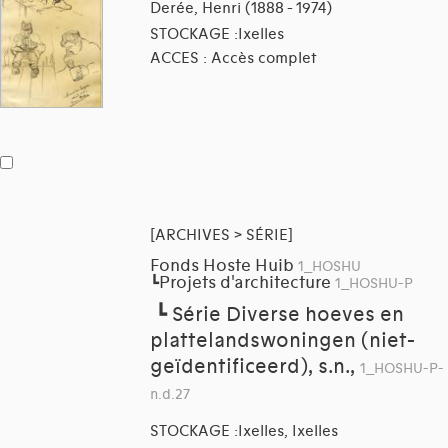
Derée, Henri (1888 - 1974)
STOCKAGE :Ixelles
ACCES : Accès complet
[ARCHIVES > SÉRIE]
Fonds Hoste Huib
1_HOSHU
Projets d'architecture
┗
1_HOSHU-P
┗
Série Diverse hoeves en
plattelandswoningen (niet-
geïdentificeerd), s.n.,
1_HOSHU-P-
n.d.27
STOCKAGE :Ixelles, Ixelles