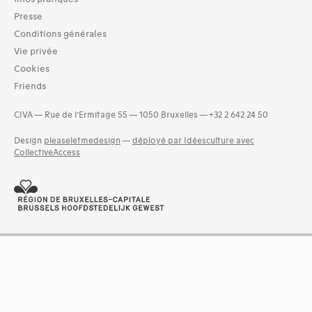
03-architecture artisanale et industrielle (7)
04-architecture commerciale et de services (8)
Presse
05-architecture de l'administration et vie publique (6)
Conditions générales
06-architecture fiscale et financière (5)
Vie privée
07-architecture judiciaire, pénitentiaire, police (2)
Cookies
08-architecture militaire (1)
Friends
and 12 more
CIVA — Rue de l’Ermitage 55 — 1050 Bruxelles — +32 2 642 24 50
Design
pleaseletmedesign
—
déployé par Idéesculture avec
CollectiveAccess