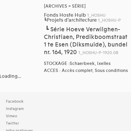
[ARCHIVES > SÉRIE]
Fonds Hoste Huib
1_HOSHU
Projets d'architecture
┗
1_HOSHU-P
┗
Série Hoeve Verwilghen-
Christiaen, Predikboomstraat
1 te Esen (Diksmuide), bundel
nr. 164, 1920
1_HOSHU-P-1920.08
STOCKAGE :Schaerbeek, Ixelles
ACCES : Accès complet, Sous conditions
Loading...
Collection
Facebook
Archives (13)
Instagram
Vimeo
Domaines thématiques
Twitter
01-architecture domestique (12)
Infos pratiques