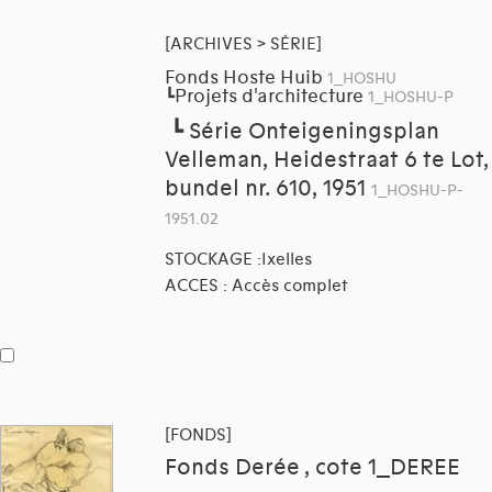
[ARCHIVES > SÉRIE]
Fonds Hoste Huib
1_HOSHU
Projets d'architecture
┗
1_HOSHU-P
┗
Série Onteigeningsplan
Velleman, Heidestraat 6 te Lot,
bundel nr. 610, 1951
1_HOSHU-P-
1951.02
STOCKAGE :Ixelles
ACCES : Accès complet
[FONDS]
Fonds Derée , cote 1_DEREE